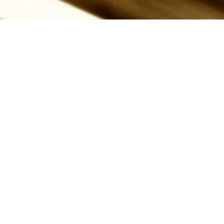
Cookie-instellingen
Deze website maakt gebruik van cookies om bezoekers een optimale
gebruikerservaring te bieden. Bepaalde inhoud van derden wordt
alleen weergegeven als "Inhoud van derden" is ingeschakeld.
Openingstijden
Technisch noodzakelijk
Deze cookies zijn noodzakelijk voor de werking van de website,
bijvoorbeeld om deze te beschermen tegen aanvallen van hackers en
om te zorgen voor een uniforme uitstraling van de site, aangepast op de
vraag van bezoekers.
Analytisch
Deze cookies worden gebruikt om de gebruikerservaring verder te
optimaliseren. Dit omvat statistieken die door derden websitebeheerder
Maandag
gesloten
worden verstrekt en de weergave van gepersonaliseerde advertenties
door het volgen van de gebruikersactiviteit op verschillende websites.
Dinsdag t/m zondag
geopend van 11:30 tot 20:00
Inhoud van derden
Deze website kan inhoud of functies aanbieden die door derden op
eigen verantwoordelijkheid wordt geleverd. Deze derden kunnen hun
eigen cookies plaatsen, bijvoorbeeld om de activiteit van de gebruiker
te volgen of om hun aanbiedingen te personaliseren en te