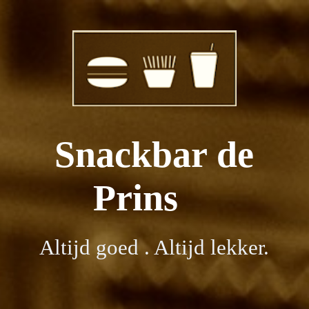
Home
Over ons
Snackbar de
Menukaart
Prins
Adres en Route
Altijd goed . Altijd lekker.
Openingstijden